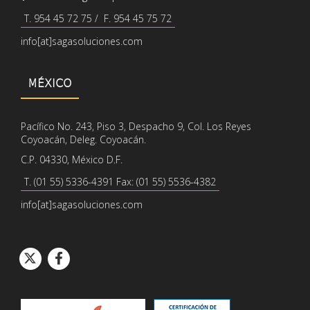
T. 954 45 72 75 / F. 954 45 75 72
info[at]sagasoluciones.com
MÉXICO
Pacífico No. 243, Piso 3, Despacho 9, Col. Los Reyes
Coyoacán, Deleg. Coyoacán.
C.P. 04330, México D.F.
T. (01 55) 5336-4391 Fax: (01 55) 5536-4382
info[at]sagasoluciones.com
Icono de círcul
Icono de círcu
Icono de Twitter
Icono de Facebook